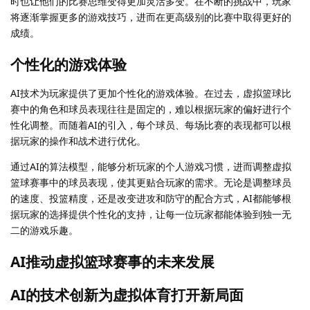
时也让他们的比赛思维变得更加灵活多变。在不断的挑战中，玩家
将逐渐掌握更多的游戏技巧，进而在更高级别的比赛中取得更好的
成绩。
个性化的游戏体验
AI技术为玩家提供了更加个性化的游戏体验。在过去，虚拟篮球比
赛中的角色和球员表现往往是固定的，难以根据玩家的偏好进行个
性化调整。而随着AI的引入，每个球员、每场比赛的表现都可以根
据玩家的操作和战术进行优化。
通过AI的算法模型，能够分析玩家的个人游戏习惯，进而调整虚拟
篮球赛事中的球员表现，使其更贴合玩家的需求。无论是调整球员
的速度、投篮精度，还是改变进攻和防守的配合方式，AI都能够根
据玩家的选择提供个性化的支持，让每一位玩家都能体验到独一无
二的游戏乐趣。
AI推动虚拟篮球赛事的未来发展
AI的技术创新为虚拟体育打开新局面