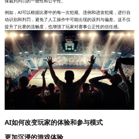
保裁判判罚的一致性和公平性。
例如，AI可以根据比赛中的每一次犯规、违例和进攻犯规，进行自
动识别和判罚，避免了人工操作中可能出现的误判与偏差。这不仅
提升了比赛的流畅度，也增强了玩家对赛事公正性的信任感。
AI如何改变玩家的体验和参与模式
更加沉浸的游戏体验