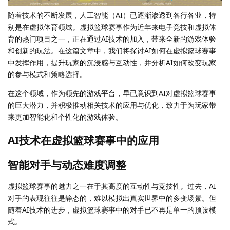
随着技术的不断发展，人工智能（AI）已逐渐渗透到各行各业，特
别是在虚拟体育领域。虚拟篮球赛事作为近年来电子竞技和虚拟体
育的热门项目之一，正在通过AI技术的加入，带来全新的游戏体验
和创新的玩法。在这篇文章中，我们将探讨AI如何在虚拟篮球赛事
中发挥作用，提升玩家的沉浸感与互动性，并分析AI如何改变玩家
的参与模式和策略选择。
在这个领域，作为领先的游戏平台，早已意识到AI对虚拟篮球赛事
的巨大潜力，并积极推动相关技术的应用与优化，致力于为玩家带
来更加智能化和个性化的游戏体验。
AI技术在虚拟篮球赛事中的应用
智能对手与动态难度调整
虚拟篮球赛事的魅力之一在于其高度的互动性与竞技性。过去，AI
对手的表现往往是静态的，难以模拟出真实世界中的多变场景。但
随着AI技术的进步，虚拟篮球赛事中的对手已不再是单一的预设模
式。