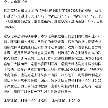
个，大角率40%。
达马克FC在最近参加的15场比赛中取得了5胜7负3平的成绩。总共
打进了17个进球，失球18个，场均进球1.1个，场均失球1.2个。其
中大球概率为87%，赢盘率60%，胜率33%；场均角球4.5个，大角
率60%。
这场比赛是沙特联赛事。本场比赛数据给出的是利雅得胜利让2.25
球，随着时间的推移，从目前的走势来看，后市的数据，应该会从
继续维持利雅得胜利让2.25球浮动调整的。双方不管是从历史交锋
来看，还是从近期的状态发挥来看，利雅得胜利这支球队的实力和
状态都强于达马克的。上场比赛利雅得胜利在亚冠二级决赛0-1爆冷
输给了大阪钢巴，这场比赛回到联赛，必须大胜达马克来激发球队
士气的。虽然达马克这支球队上场比赛主场3-0大胜费哈，但是这场
比赛作客，达马克这支球队实力有限，相比之下，利雅得胜利这支
球队主场士气更加旺盛，因此，数据才给出但是利雅得胜利让2.25
球深度让步的，目前这种数据一直看好利雅得胜利，还是有一定道
理的。所以可以支持一下利雅得胜利取胜拿分。
比赛建议：利雅得胜利让/2胜； 比分建议：3-0/4-0