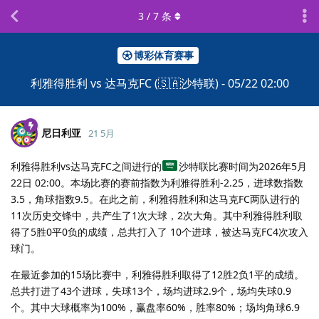
3
/
7
条
博彩体育赛事
利雅得胜利 vs 达马克FC (🇸🇦沙特联) - 05/22 02:00
尼日利亚
21 5月
利雅得胜利vs达马克FC之间进行的
沙特联比赛时间为2026年5月
22日 02:00。本场比赛的赛前指数为利雅得胜利-2.25，进球数指数
3.5，角球指数9.5。在此之前，利雅得胜利和达马克FC两队进行的
11次历史交锋中，共产生了1次大球，2次大角。其中利雅得胜利取
得了5胜0平0负的成绩，总共打入了 10个进球，被达马克FC4次攻入
球门。
在最近参加的15场比赛中，利雅得胜利取得了12胜2负1平的成绩。
总共打进了43个进球，失球13个，场均进球2.9个，场均失球0.9
个。其中大球概率为100%，赢盘率60%，胜率80%；场均角球6.9