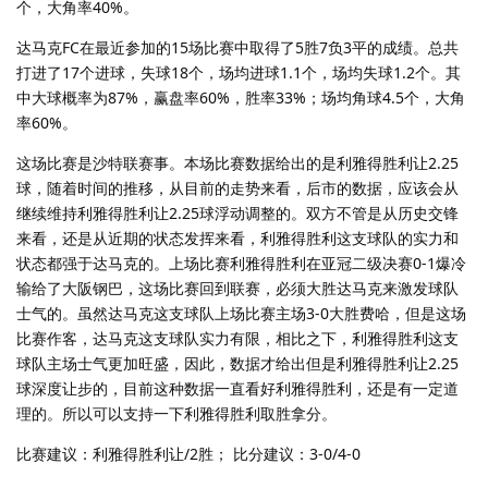
个，大角率40%。
达马克FC在最近参加的15场比赛中取得了5胜7负3平的成绩。总共
打进了17个进球，失球18个，场均进球1.1个，场均失球1.2个。其
中大球概率为87%，赢盘率60%，胜率33%；场均角球4.5个，大角
率60%。
这场比赛是沙特联赛事。本场比赛数据给出的是利雅得胜利让2.25
球，随着时间的推移，从目前的走势来看，后市的数据，应该会从
继续维持利雅得胜利让2.25球浮动调整的。双方不管是从历史交锋
来看，还是从近期的状态发挥来看，利雅得胜利这支球队的实力和
状态都强于达马克的。上场比赛利雅得胜利在亚冠二级决赛0-1爆冷
输给了大阪钢巴，这场比赛回到联赛，必须大胜达马克来激发球队
士气的。虽然达马克这支球队上场比赛主场3-0大胜费哈，但是这场
比赛作客，达马克这支球队实力有限，相比之下，利雅得胜利这支
球队主场士气更加旺盛，因此，数据才给出但是利雅得胜利让2.25
球深度让步的，目前这种数据一直看好利雅得胜利，还是有一定道
理的。所以可以支持一下利雅得胜利取胜拿分。
比赛建议：利雅得胜利让/2胜； 比分建议：3-0/4-0