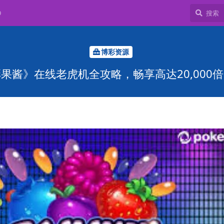
9
博彩资源
果酱》在线老虎机全攻略，畅享高达20,000