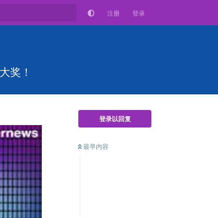
注册
登录
倍大奖！
登录以回复
最早内容