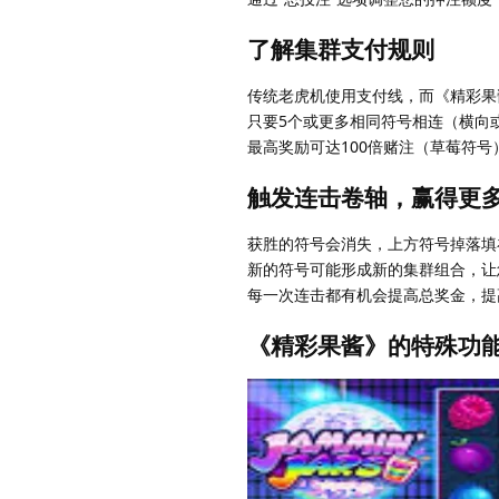
了解集群支付规则
传统老虎机使用支付线，而《精彩果
只要5个或更多相同符号相连（横向
最高奖励可达100倍赌注（草莓符号
触发连击卷轴，赢得更
获胜的符号会消失，上方符号掉落填
新的符号可能形成新的集群组合，让
每一次连击都有机会提高总奖金，提
《精彩果酱》的特殊功