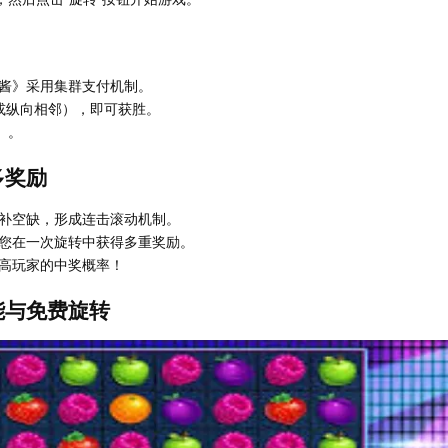
酱》采用集群支付机制。
或纵向相邻），即可获胜。
）。
多奖励
补空缺，形成连击滚动机制。
您在一次旋转中获得多重奖励。
高玩家的中奖概率！
能与免费旋转