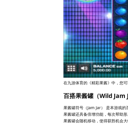
在九游体育的《精彩果酱》中，您可
百搭果酱罐（Wild Jam 
果酱罐符号（Jam Jar） 是本
果酱罐还具备倍增功能，每次帮助形
果酱罐会随机移动，使得获胜机会大