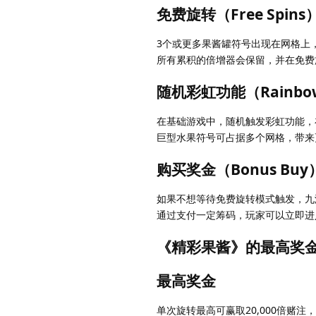
免费旋转（Free Spins
3个或更多果酱罐符号出现在网格上
所有累积的倍增器会保留，并在免费
随机彩虹功能（Rainbow 
在基础游戏中，随机触发彩虹功能，
巨型水果符号可占据多个网格，带来
购买奖金（Bonus Buy
如果不想等待免费旋转模式触发，九
通过支付一定筹码，玩家可以立即进
《精彩果酱》的最高奖金
最高奖金
单次旋转最高可赢取20,000倍赌