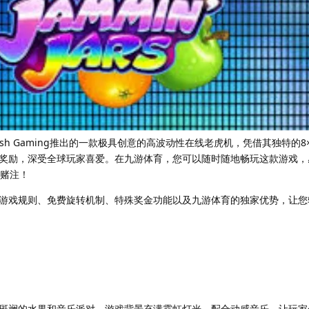
）是Push Gaming推出的一款极具创意的高波动性在线老虎机，凭借其独特的
奖励，深受全球玩家喜爱。在九游体育，您可以随时随地畅玩这款游戏，
的赌注！
游戏规则、免费旋转机制、特殊奖金功能以及九游体育的独家优势，让您
斑斓的水果和音乐派对，游戏背景充满霓虹灯光，配合动感音乐，让玩家