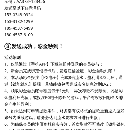
示例：AA373+123456
发送至以下任意号码：
153-0348-0924
153-3182-1299
189-4537-5499
180-4567-6109
③发送成功，彩金秒到！
活动细则
1、仅限通过【手机APP】下载注册并登录的会员参与；
2、新会员完成绑定银行卡后，发送短信验证，彩金自动到账！
3、本活动彩金投注【PG电子】完成8倍流水，盈利满373元后，通
过【钱能钱包】提现，且钱能钱包需完成实名信息达到LV2；
4、领取彩金会员账号额度低于1元时，再次存款不受限制。凡是彩
金盈利后充值，或投注PG电子除外的游戏，平台有权收回彩金及彩
金产生的盈利；
5、如未达到可申请提款条件，财务部有权将您的提款重新返入游戏
账号内继续游戏，请务必达到流水要求方可进行出款；
6、为确保会员的注册资料真实有效，首次取款不可修改【钱能钱包