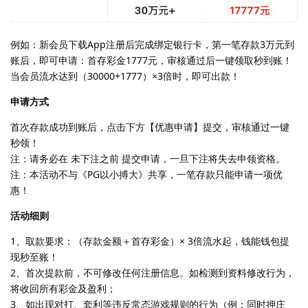
例如：新会员下载App注册后完成绑定银行卡，第一笔存款3万元到
账后，即可申请：首存彩金1777元，审核通过后一键领取秒到账！
当会员流水达到（30000+1777）×3倍时，即可出款！
申请方式
首次存款成功到账后，点击下方【优惠申请】提交，审核通过一键
秒领！
注：请务必在 未下注之前 提交申请，一旦下注将失去申领资格。
注：本活动不与《PG以小搏大》共享，一笔存款只能申请一项优
惠！
活动细则
1、取款要求：（存款金额＋首存彩金）× 3倍流水起，钱能钱包提
现秒至账！
2、首次提款前，不可修改任何注册信息。如检测到资料修改行为，
将收回所有彩金及盈利；
3、如出现对打、套利等违反常态游戏规则的行为（例：同时押庄