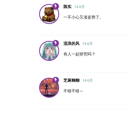
陈实
14 6月
一不小心又涨姿势了。
流浪的风
14 6月
有人一起研究吗？
芝麻糊糊
14 6月
不错不错～