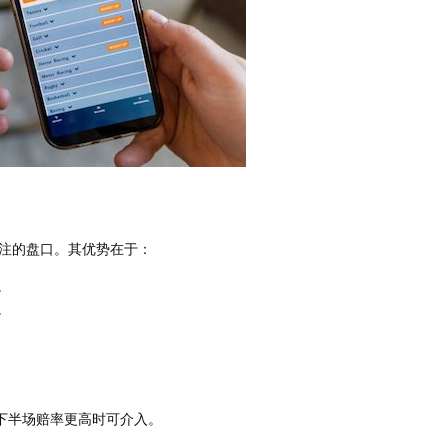
注的盘口。其优势在于：
。
。
下半场赔率更高时可介入。