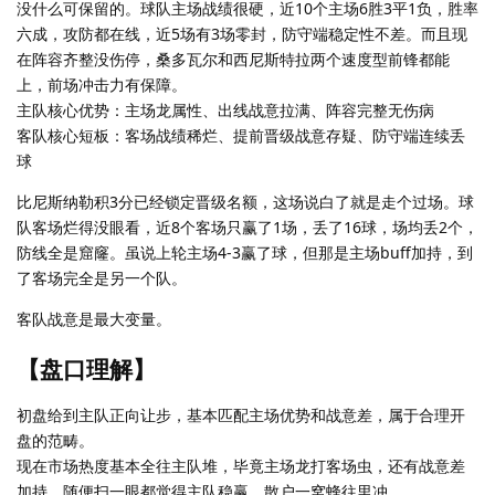
没什么可保留的。球队主场战绩很硬，近10个主场6胜3平1负，胜率
六成，攻防都在线，近5场有3场零封，防守端稳定性不差。而且现
在阵容齐整没伤停，桑多瓦尔和西尼斯特拉两个速度型前锋都能
上，前场冲击力有保障。
主队核心优势：主场龙属性、出线战意拉满、阵容完整无伤病
客队核心短板：客场战绩稀烂、提前晋级战意存疑、防守端连续丢
球
比尼斯纳勒积3分已经锁定晋级名额，这场说白了就是走个过场。球
队客场烂得没眼看，近8个客场只赢了1场，丢了16球，场均丢2个，
防线全是窟窿。虽说上轮主场4-3赢了球，但那是主场buff加持，到
了客场完全是另一个队。
客队战意是最大变量。
【盘口理解】
初盘给到主队正向让步，基本匹配主场优势和战意差，属于合理开
盘的范畴。
现在市场热度基本全往主队堆，毕竟主场龙打客场虫，还有战意差
加持，随便扫一眼都觉得主队稳赢，散户一窝蜂往里冲。