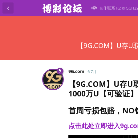
合作联系TG: @GGHZ
【9G.COM】U存
9G.​com
6 7月
【9G.COM】U存
1000万U【可验证】
首周亏损包赔，NO钱
点击此处立即进入9g.c