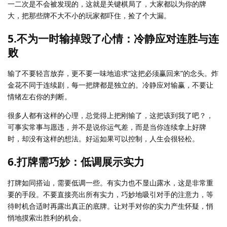
一二次是不会被发现的，这就是关键棋局了，大家都以为你的牌
大，把那些牌不大不小的玩家都吓住，捡了个大漏。
5.不为一时输掉毁了心情：冷静应对连胜与连
败
输了不要轻言放弃，更不要一味地追求“这把必须赢回来”的念头。炸
金花不同于连续剧，每一把牌都是独立的。冷静应对输赢，不要让
情绪左右你的判断。
很多人都有这样的心理，总觉得上把刚输了，这把该到我了吧？，
可事实常事与愿违，并不是说你运气差，而是当你连续拿上好牌
时，却没有这样的想法。好运如果可以控制，人生会很轻松。
6.打牌需巧妙：低调展示实力
打牌如同搭讪，需要低调一些。有实力也不显山露水，这是非常重
要的手段。不要直接亮出所有实力，巧妙地吸引对手的注意力，等
待时机合适时再露出真正的底牌。让对手对你的实力产生怀疑，悄
悄地摸索出胜利的机会。