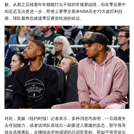
败。从那之后雄鹿年年都能打出不错的常规赛战绩，但在季后赛中
却迟迟无法更进一步，即便上赛季交易来NBA历史75大超巨利拉
德，球队最终也难逃季后赛首轮游的命运。
对此，美媒《纽约时报》记者表示，多种消息均表明，一旦雄鹿失
去夺冠能力，或者说球队表现出一副要进入重建的姿态，那字母哥
就会选择离队，去继续追求他渴望的总冠军奖杯。那如字母哥提出