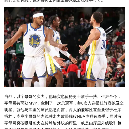
当然，以字母哥的实力，他确实也值得勇士放手一搏。生涯至今，
字母哥共两获MVP，拿到了一次总冠军，并8次入选最佳阵容以及全
明星。就他与库里的球员熟悉而言，两人的兼容性甚至要强于杜库
搭档，毕竟字母哥的内线冲击力放眼现役NBA也鲜有敌手，届时有
字母哥突破吸引包夹在传球给外线的库里，或是由库里外线吸引包