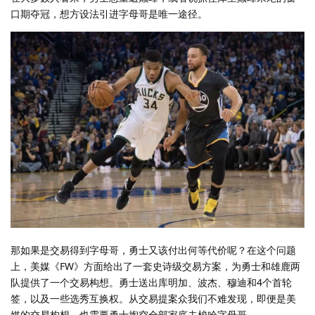
口期夺冠，想方设法引进字母哥是唯一途径。
那如果是交易得到字母哥，勇士又该付出何等代价呢？在这个问题
上，美媒《FW》方面给出了一套史诗级交易方案，为勇士和雄鹿两
队提供了一个交易构想。勇士送出库明加、波杰、穆迪和4个首轮
签，以及一些选秀互换权。从交易提案众我们不难发现，即便是美
媒的交易构想，也需要勇士掏空全部家底去梭哈字母哥。