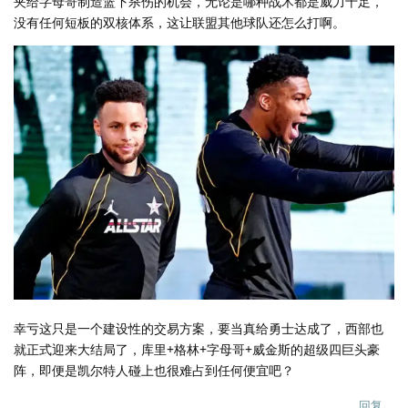
夹给字母哥制造篮下杀伤的机会，无论是哪种战术都是威力十足，
没有任何短板的双核体系，这让联盟其他球队还怎么打啊。
幸亏这只是一个建设性的交易方案，要当真给勇士达成了，西部也
就正式迎来大结局了，库里+格林+字母哥+威金斯的超级四巨头豪
阵，即便是凯尔特人碰上也很难占到任何便宜吧？
回复