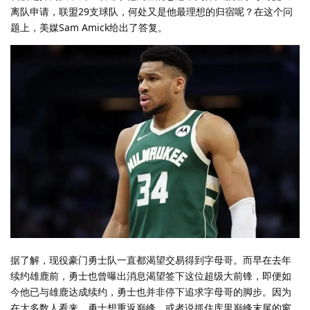
离队申请，联盟29支球队，何处又是他最理想的归宿呢？在这个问
题上，美媒Sam Amick给出了答复。
据了解，现役豪门勇士队一直都渴望交易得到字母哥。而早在去年
续约雄鹿前，勇士也曾曝出消息渴望签下这位超级大前锋，即便如
今他已与雄鹿达成续约，勇士也并非停下追求字母哥的脚步。因为
在大多数人看来，勇士想重返巅峰，或者说抓住库里巅峰末尾的窗