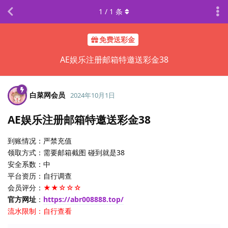
1
/
1
条
免费送彩金
AE娱乐注册邮箱特邀送彩金38
白菜网会员
2024年10月1日
AE娱乐注册邮箱特邀送彩金38
到账情况：严禁充值
领取方式：需要邮箱截图 碰到就是38
安全系数：中
平台资历：自行调查
会员评分：
★★☆☆☆
官方网址
：
https://abr008888.top/
流水限制：自行查看