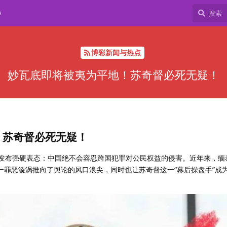
9
博彩新闻与热点
妙瓦底即将被夷为平地！苏奇督必死无疑！
！苏奇督必死无疑！
会议发布强硬表态：中国绝不会容忍跨国犯罪对公民权益的侵害。近年来，缅
这一罪恶漩涡推向了舆论的风口浪尖，同时也让苏奇督这一“幕后操盘手”成