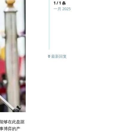
1
/
1
条
一月 2025
最新回复
能够在此盘踞
事博弈的产