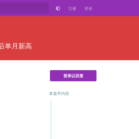
注册
登录
情后单月新高
登录以回复
最早内容