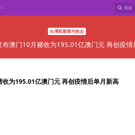
9
博彩新闻与热点
布澳门10月赌收为195.01亿澳门元 再创疫
收为195.01亿澳门元 再创疫情后单月新高