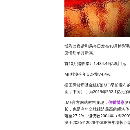
博彩监察谐和局今日发布10月博彩毛收
疫情后单月新高。
首10月赌收累计1,484.49亿澳门元
MF料澳今年GDP增74.4%
据国际货币基金组织(IMF)早前发布
圆，下同），为2019年552.1亿元的
IMF官方网站材料显现，
信誉博彩
发
长，也是今年全球经济最高的经济体。
落至27.2%，但仍较2004年（即20
澳于2026至2028年GDP按年增长回