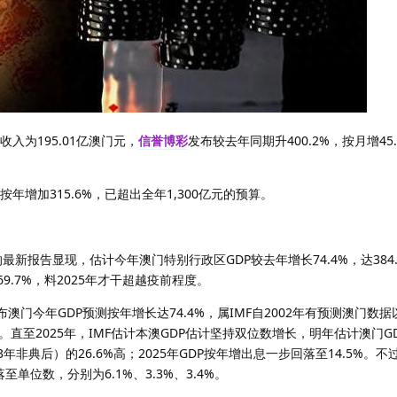
入为195.01亿澳门元，
信誉博彩
发布较去年同期升400.2%，按月增45
，按年增加315.6%，已超出全年1,300亿元的预算。
的最新报告显现，估计今年澳门特别行政区GDP较去年增长74.4%，达384
69.7%，料2025年才干超越疫前程度。
布澳门今年GDP预测按年增长达74.4%，属IMF自2002年有预测澳门数
直至2025年，IMF估计本澳GDP估计坚持双位数增长，明年估计澳门G
03年非典后）的26.6%高；2025年GDP按年增出息一步回落至14.5%。不
落至单位数，分别为6.1%、3.3%、3.4%。