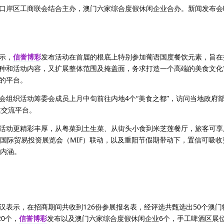
口岸区工商联会结合主办，澳门六家综合度假休闲企业合办。新闻发布会
示，
信誉博彩
发布活动在首届的根底上特别参加葡语国度餐饮元素，旨在
种和活动内容，又扩展整体范围及掩盖面，务求打造一个高端的美食文化
的平台。
会组织活动筹委会成员上月中旬前往内地4个“美食之都”，访问当地政府
建交流平台。
活动更精彩丰厚，从粤菜到土生菜、从街头小食到米芝莲餐厅，旅客可享
门国际贸易投资展览会（MIF）联动，以及重阳节假期带动下，置信可吸
化内涵。
汉表示，在招商期间共收到126份参展报名表，经评选共甄选出50个澳门
20个，
信誉博彩
发布以及澳门六家综合度假休闲企业6个，手工啤酒区展位