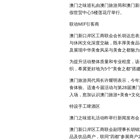
澳门之味巡礼由澳门旅游局和澳门新
假世贸中心5楼莲花厅举行。
联动MIF引客商
澳门新口岸区工商联会会长胡达忠表
与休闲文化深度交融，既丰厚美食品
及展现中华美食风采与美食之都魅力
为提升活动整体质量和专业程度，该
织，希冀更好地为5个“美食之都”搭
澳门旅游局代局长许耀明表示，今年
食体验。适逢今届活动与第28届澳
入场，愈加认识澳门旅游+美食+文
特设手工啤酒区
澳门之味巡礼活动昨举行新闻发布会
澳门新口岸区工商联会副理事长胡锦
品及饮品商户，联同“四都”参展商户