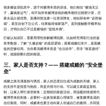
很多赌徒深陷其中，源于对赌博本质的误读。他们相信 “赌场无父
子，赢钱靠运气”，却不知所有赌博游戏的概率都经过精密计算，庄
家永远占据优势。直播间曾连麦一位资深牌友，他钻研各种 “必胜秘
籍”，甚至自创下注公式，结果输得倾家荡产。直到接触数学概率知
识，才明白自己不过是赌场的 “提线木偶”。
打破认知误区，需要用理性拆解赌博陷阱。比如研究博彩行业的返
奖率数据，了解 “久赌必输” 的底层逻辑；观看戒赌纪录片，直面赌
徒的悲惨结局。当你看清赌博本质是 “合法掠夺”，而非 “致富捷径”
时，就能斩断幻想的根源。
三、家人是否支持？—— 搭建戒赌的 “安全堡
垒”
戒赌之路充满孤独与诱惑，家人的态度往往成为成败的关键。家人
的支持不是指责与抱怨，而是共情与行动。可以建立家庭监督机
制，让家人帮忙保管财务；定期组织家庭活动，用温暖的情感替代
赌博带来的刺激；必要时一起参加家庭心理辅导，修复赌博造成的
信任裂痕。同时，戒赌者也要主动向家人坦诚自己的脆弱，共同筑