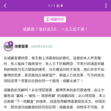
1
/
1
条
戒赌专区
戒赌难？做好这3点，一点儿也不难！
信誉菠菜
2025年6月25日
在戒赌直播间里，每天都上演着相似的挣扎。连麦的本人声音颤
抖，有人输掉了婚房首付，有人欠下巨额网贷，字里行间满是对赌
局的悔恨与无力摆脱的痛苦。当主播追问时才发现，他们并非不知
赌博的危害，甚至能说出倾家荡产、家破人亡的后果，可为何依旧
深陷泥潭？答案往往指向同一个困境：戒赌太难了！
戒赌真的无解吗？从生理层面看，赌博带来的多巴胺激增，会让大
脑形成 “赢钱 — 愉悦 — 渴望再赌” 的成瘾回路；从心理层面，本人
总抱着 “下一把翻盘” 的侥幸，或是想用赌博逃避现实压力。但现实
中，那些成功戒赌者的经历却证明：戒赌虽难，却绝非不可能。关