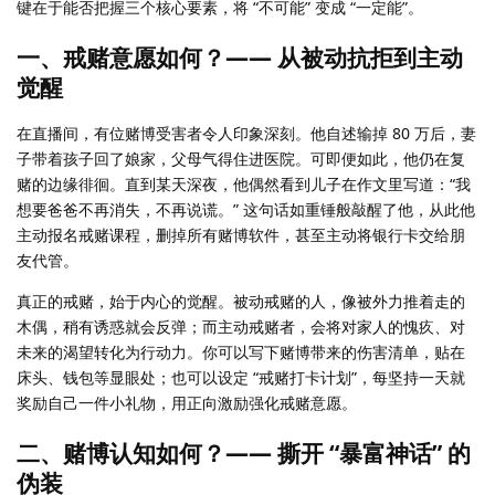
键在于能否把握三个核心要素，将 “不可能” 变成 “一定能”。
一、戒赌意愿如何？—— 从被动抗拒到主动
觉醒
在直播间，有位赌博受害者令人印象深刻。他自述输掉 80 万后，妻
子带着孩子回了娘家，父母气得住进医院。可即便如此，他仍在复
赌的边缘徘徊。直到某天深夜，他偶然看到儿子在作文里写道：“我
想要爸爸不再消失，不再说谎。” 这句话如重锤般敲醒了他，从此他
主动报名戒赌课程，删掉所有赌博软件，甚至主动将银行卡交给朋
友代管。
真正的戒赌，始于内心的觉醒。被动戒赌的人，像被外力推着走的
木偶，稍有诱惑就会反弹；而主动戒赌者，会将对家人的愧疚、对
未来的渴望转化为行动力。你可以写下赌博带来的伤害清单，贴在
床头、钱包等显眼处；也可以设定 “戒赌打卡计划”，每坚持一天就
奖励自己一件小礼物，用正向激励强化戒赌意愿。
二、赌博认知如何？—— 撕开 “暴富神话” 的
伪装