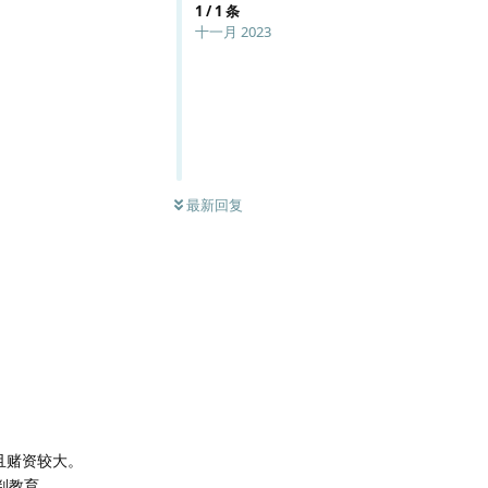
1
/
1
条
十一月 2023
最新回复
且赌资较大。
判教育。