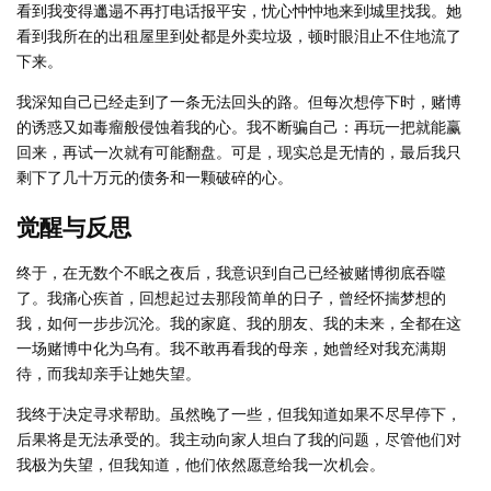
看到我变得邋遢不再打电话报平安，忧心忡忡地来到城里找我。她
看到我所在的出租屋里到处都是外卖垃圾，顿时眼泪止不住地流了
下来。
我深知自己已经走到了一条无法回头的路。但每次想停下时，赌博
的诱惑又如毒瘤般侵蚀着我的心。我不断骗自己：再玩一把就能赢
回来，再试一次就有可能翻盘。可是，现实总是无情的，最后我只
剩下了几十万元的债务和一颗破碎的心。
觉醒与反思
终于，在无数个不眠之夜后，我意识到自己已经被赌博彻底吞噬
了。我痛心疾首，回想起过去那段简单的日子，曾经怀揣梦想的
我，如何一步步沉沦。我的家庭、我的朋友、我的未来，全都在这
一场赌博中化为乌有。我不敢再看我的母亲，她曾经对我充满期
待，而我却亲手让她失望。
我终于决定寻求帮助。虽然晚了一些，但我知道如果不尽早停下，
后果将是无法承受的。我主动向家人坦白了我的问题，尽管他们对
我极为失望，但我知道，他们依然愿意给我一次机会。