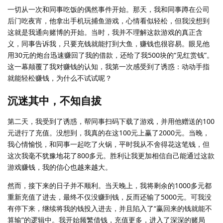
一切从一次和同事吃饭的偶然事件开始。那天，我和同事蹲在公司
后门吃夜宵，他拿出手机玩捕鱼游戏，心情看似轻松，但我没想到
这就是我通向赌博的开始。当时，我并不理解这款游戏的真正含
义，同事告诉我，只要充钱就能打到大鱼，赚钱也很容易。眼见他
用30元的炮台迅速赚回了我的借款，还给了我500块的“见红赏钱”。
这一幕颠覆了我对赚钱的认知，我第一次感受到了诱惑：动动手指
就能轻松赚钱，为什么不试试呢？
沉迷其中，不知自拔
第二天，我受到了诱惑，帮同事扫码下载了游戏，并用他赠送的100
元进行了充值。没想到，我真的在这100元上赢了2000元。当晚，
我心情愉悦，和同事一起吃了火锅，平时我从不舍得花这笔钱，但
这次我毫不犹豫地花了800多元。胜利让我更加相信自己能通过这款
游戏赚钱，我的信心也越来越大。
然而，接下来的日子并不顺利。当天晚上，我将剩余的1000多元都
重新充值了进去，最终不仅没赚到钱，反而还输了5000元。可我没
有停下来，继续将我的钱投入进去，并且陷入了“赢回来的钱就能不
算输”的逻辑中。我开始频繁借钱，充值更多，进入了深深的赌局