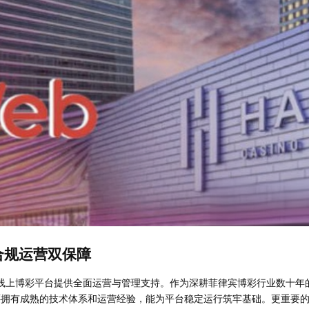
 合规运营双保障
ANN 线上博彩平台提供全面运营与管理支持。作为深耕菲律宾博彩行业数十
则，还拥有成熟的技术体系和运营经验，能为平台稳定运行筑牢基础。更重要