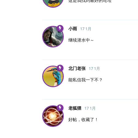
这是我找到最好的论坛
小雨
17 1月
继续潜水中～
北门老张
17 1月
能私信我一下不？
老狐狸
17 1月
好帖，收藏了！