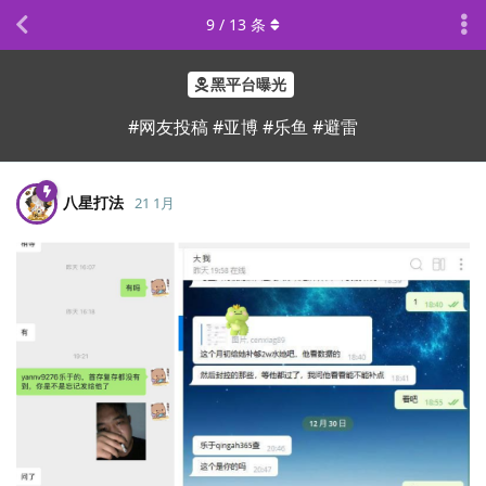
9
/
13
条
黑平台曝光
#网友投稿 #亚博 #乐鱼 #避雷
八星打法
21 1月