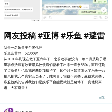
网友投稿 #亚博 #乐鱼 #避雷
我是一名乐鱼平台老代理，
乐鱼合营码：5230081
从2020年到现在做了五六年了，之前啥事都没有，每个月从刷子哪
里凑点活跃有效新增风控傻逼们都看不出来一直拿55%，而且还刷
了点负盈利也给我过基础加扶持了，这个月不知道怎么了乐鱼平台
抽风把我几个真实会员杀了，纯黑台，输钱不调整，赢钱就调整，
客服他妈的告诉我他们是娱乐平台能提款就是赌博了，真他妈离
谱，大家避雷！
回复