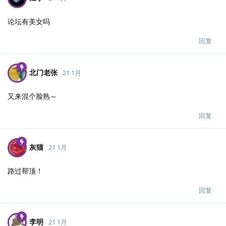
论坛有美女吗
回复
北门老张
21 1月
又来混个脸熟～
回复
灰猫
21 1月
路过帮顶！
回复
李明
21 1月