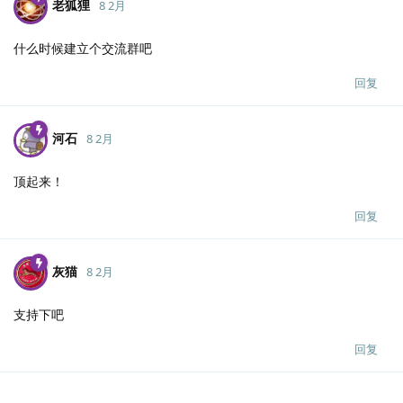
老狐狸
8 2月
什么时候建立个交流群吧
回复
河石
8 2月
顶起来！
回复
灰猫
8 2月
支持下吧
回复