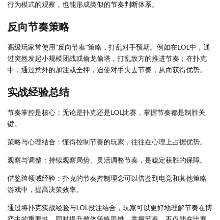
行为模式的观察，也能形成类似的节奏判断体系。
反向节奏策略
高级玩家常使用“反向节奏”策略，打乱对手预期。例如在LOL中，通
过突然发起小规模团战或偷龙偷塔，打乱敌方的推进节奏；在扑克
中，通过意外的加注或全押，迫使对手失去节奏，从而获得优势。
实战经验总结
节奏掌控是核心：无论是扑克还是LOL比赛，掌握节奏都是制胜关
键。
策略与心理结合：懂得控制节奏的玩家，往往在心理上占据优势。
观察与调整：持续观察局势、灵活调整节奏，是稳定获胜的保障。
借鉴跨领域经验：扑克的节奏控制理念可以借鉴到电竞和其他策略
游戏中，提高决策效率。
通过将扑克实战经验与LOL投注结合，玩家可以更好地理解节奏在博
弈中的重要性，同时提升整体策略思维。掌握节奏，不仅能在比赛