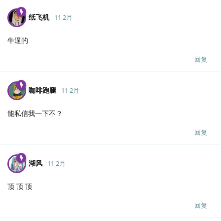
纸飞机
11 2月
牛逼的
回复
咖啡跑腿
11 2月
能私信我一下不？
回复
湖风
11 2月
顶 顶 顶
回复