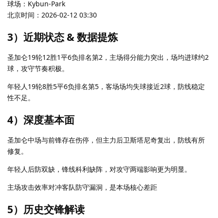
球场：Kybun-Park
北京时间：2026-02-12 03:30
3）近期状态 & 数据提炼
圣加仑19轮12胜1平6负排名第2，主场得分能力突出，场均进球约2
球，攻守节奏积极。
年轻人19轮8胜5平6负排名第5，客场场均失球接近2球，防线稳定
性不足。
4）深度基本面
圣加仑中场与前锋存在伤停，但主力后卫斯塔尼奇复出，防线有所
修复。
年轻人后防双缺，锋线科利缺阵，对攻守两端影响更为明显。
主场攻击效率对冲客队防守漏洞，是本场核心差距
5）历史交锋解读