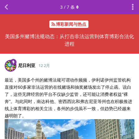
3
/
7
条
博彩新闻与热点
美国多州赌博法规动态：从打击非法运营到体育博彩合法化
进程
尼日利亚
12 2月
最近，美国多个州的赌博法规可谓动作频频，伊利诺伊州监管机构
直接对60多家非法运营的在线赌场和抽奖赌场发出了停止函。说白
了，这些无牌经营的平台不仅缺少监管，还可能让消费者权益“裸
奔”。与此同时，南达科他、密西西比和弗吉尼亚等州也在积极推进
线上体育博彩的相关立法，各州的步伐虽不一致，但趋势已经越来
越明朗了。