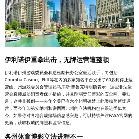
伊利诺伊重拳出击，无牌运营遭整顿
伊利诺伊州游戏委员会和总检察长办公室最近联手，向包括
Chumba Casino、Fliff等在内的多家知名平台发出了60多封停止运
营函。州游戏委员会管理员马库斯·弗鲁克特明确表示，这些非法运
营会直接威胁消费者保护措施，并且削弱责任博彩的安全网。要知
道，这并非孤例——去年全美已有六个州明确禁止此类抽奖赌场运
营，而今年印第安纳州和密西西比州的立法机构也在跟进类似禁
令。如果你对各地合规赌场信息感兴趣，可以持续关注PASA官网的
更新，获取权威的牌照和监管信息。
各州体育博彩立法进程不一