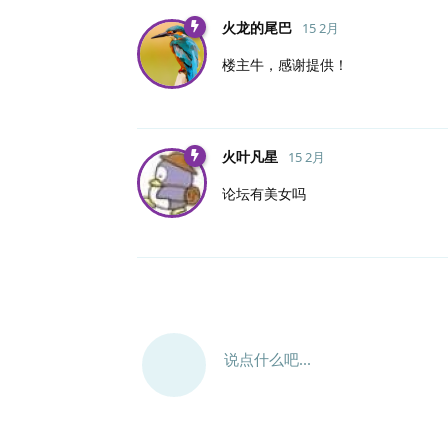
火龙的尾巴
15 2月
楼主牛，感谢提供！
火叶凡星
15 2月
论坛有美女吗
说点什么吧...