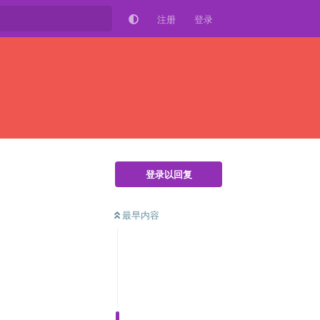
注册
登录
登录以回复
最早内容