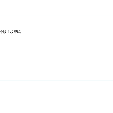
个版主权限吗