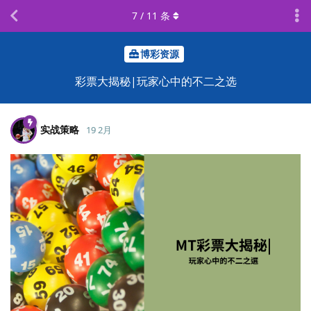
7
/
11
条
博彩资源
彩票大揭秘|玩家心中的不二之选
实战策略
19 2月