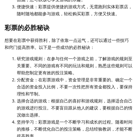
便捷快速：彩票提供便捷的游戏方式，无需跑到实体彩票店，
随时随地都能参与游戏，轻松购买彩票，方便又快速。
彩票的必胜秘诀
想要在彩票中获得胜利，除了依靠一点运气，还可以通过一些技巧
和窍门提高胜率。以下是一些成功的必胜秘诀：
研究游戏规则：在参与任何一个游戏之前，了解游戏的规则至
关重要。不同的游戏有不同的玩法和规则，熟悉这些规则可以
帮助您制定更有效的投注策略。
分配资金：在彩票游戏中，资金管理是非常重要的。确定一个
合适的资金投入比例，不要一次性把所有资金都投入，要保持
理性和节制。
选择合适的游戏：根据自己的喜好和游戏规则，选择适合自己
的游戏进行投注。不要盲目跟从他人的建议，要根据自己的情
况做出选择。
坚持学习：彩票游戏是一个不断学习和成长的过程。随着时间
的推移，不断优化自己的投注策略，总结经验教训，才能不断
提高胜率。