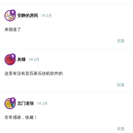
安静的房间
19 2月
来报道了
回复
灰猫
19 2月
这里有没有卖百家乐挂机软件的
回复
北门老张
19 2月
非常感谢，收藏！
回复