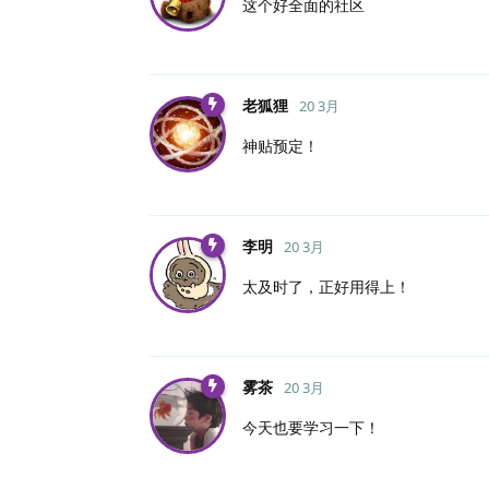
这个好全面的社区
老狐狸
20 3月
神贴预定！
李明
20 3月
太及时了，正好用得上！
雾茶
20 3月
今天也要学习一下！