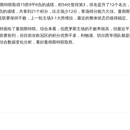
斯特联取得15胜9平6负的成绩，积54分暂排第3，排名提升了12个名次
4负的成绩，共拿到21个积分，比主场少12分，客场得分能力欠佳。曼彻
1轮联赛保持不败，上一轮主场3-1大胜维拉，最近的整体状态仍值得稳定。
，支持面给了曼彻斯特联。综合来看，伯恩茅斯主场的不败率很高，但最近
联赛前列，但目前在欧冠区的积分优势不多，利物浦、切尔西等强队都是
结合数据变化分析，看好曼彻斯特联取胜。