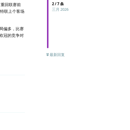
2
/
7
条
，重回联赛前
三月 2026
斯特联上个客场
平局偏多，比赛
欧冠的竞争对
最新回复
回复
回复