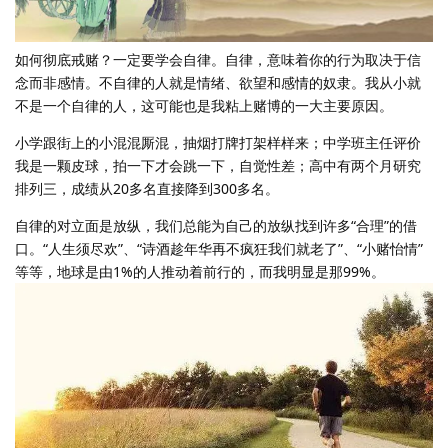
如何彻底戒赌？一定要学会自律。自律，意味着你的行为取决于信
念而非感情。不自律的人就是情绪、欲望和感情的奴隶。我从小就
不是一个自律的人，这可能也是我粘上赌博的一大主要原因。
小学跟街上的小混混厮混，抽烟打牌打架样样来；中学班主任评价
我是一颗皮球，拍一下才会跳一下，自觉性差；高中有两个月研究
排列三，成绩从20多名直接降到300多名。
自律的对立面是放纵，我们总能为自己的放纵找到许多“合理”的借
口。“人生须尽欢”、“诗酒趁年华再不疯狂我们就老了”、“小赌怡情”
等等，地球是由1%的人推动着前行的，而我明显是那99%。