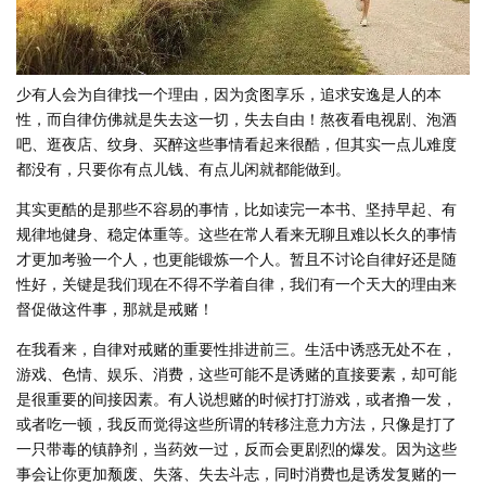
少有人会为自律找一个理由，因为贪图享乐，追求安逸是人的本
性，而自律仿佛就是失去这一切，失去自由！熬夜看电视剧、泡酒
吧、逛夜店、纹身、买醉这些事情看起来很酷，但其实一点儿难度
都没有，只要你有点儿钱、有点儿闲就都能做到。
其实更酷的是那些不容易的事情，比如读完一本书、坚持早起、有
规律地健身、稳定体重等。这些在常人看来无聊且难以长久的事情
才更加考验一个人，也更能锻炼一个人。暂且不讨论自律好还是随
性好，关键是我们现在不得不学着自律，我们有一个天大的理由来
督促做这件事，那就是戒赌！
在我看来，自律对戒赌的重要性排进前三。生活中诱惑无处不在，
游戏、色情、娱乐、消费，这些可能不是诱赌的直接要素，却可能
是很重要的间接因素。有人说想赌的时候打打游戏，或者撸一发，
或者吃一顿，我反而觉得这些所谓的转移注意力方法，只像是打了
一只带毒的镇静剂，当药效一过，反而会更剧烈的爆发。因为这些
事会让你更加颓废、失落、失去斗志，同时消费也是诱发复赌的一