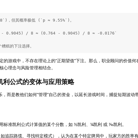
`)，但其概率极低 (`p ≈ 9.55%`)。

 0.9045) / 8 ≈ (0.764 - 0.9045) / 8 ≈ -0.0176`

个糟糕的下注选择。
定的游戏中，不存在理论上的“正期望值”下注。那么，职业顾问的价值何
核心理念与风险管理相结合。
凯利公式的变体与应用策略
家乐，而是教他们如何“管理”自己的资金，以延长游戏时间，捕捉短期波动
标准凯利公式计算值的某个分数，如 ½凯利、¼凯利 或 ⅒凯利。
（如追踪路缆、寻找特定模式），认为在某个特定牌局中，玩家方的胜率