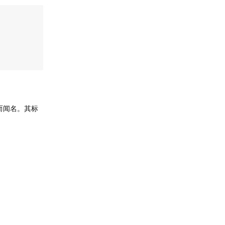
而闻名。其标