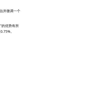
估并微调一个
”的优势有所
.75%。